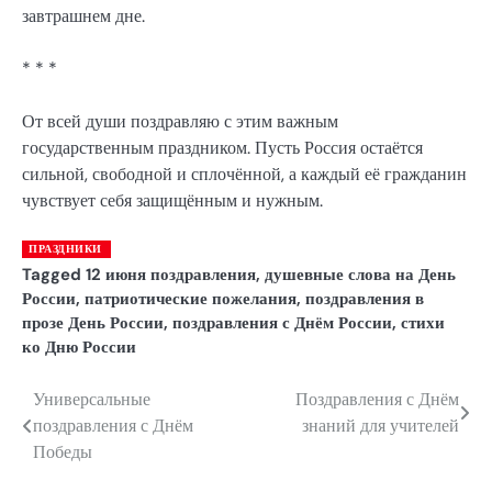
завтрашнем дне.
* * *
От всей души поздравляю с этим важным
государственным праздником. Пусть Россия остаётся
сильной, свободной и сплочённой, а каждый её гражданин
чувствует себя защищённым и нужным.
ПРАЗДНИКИ
Tagged
12 июня поздравления
,
душевные слова на День
России
,
патриотические пожелания
,
поздравления в
прозе День России
,
поздравления с Днём России
,
стихи
ко Дню России
Универсальные
Поздравления с Днём
Навигация
поздравления с Днём
знаний для учителей
по
Победы
записям